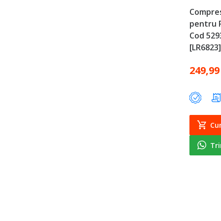
Compres
pentru 
Cod 529
[LR6823]
249,99
Cu
Tr