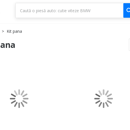
1
3
Kit pana
pana