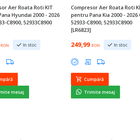
or Aer Roata Roti KIT
Compresor Aer Roata Roti K
Pana Hyundai 2000 - 2026
pentru Pana Kia 2000 - 2026
33-C8900, 52933C8900
52933-C8900, 52933C8900
[LR6823]
249,99
In stoc
In stoc
RON
RON
mpără
Cumpără
imite mesaj
Trimite mesaj