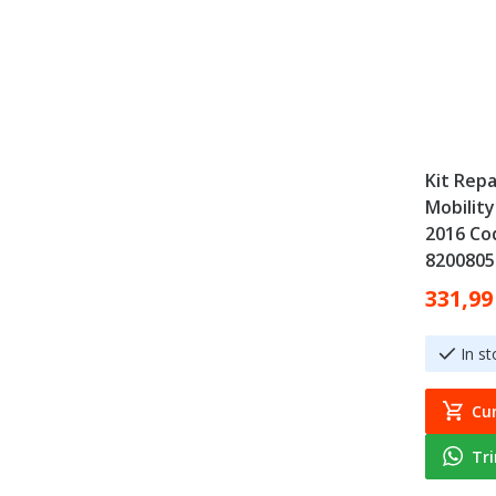
Kit Rep
Mobility
2016 Co
8200805
Special Pr
331,99
In st
Cu
Tr