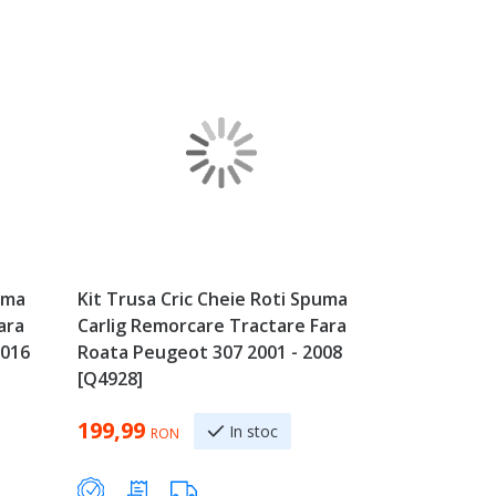
uma
Kit Trusa Cric Cheie Roti Spuma
ara
Carlig Remorcare Tractare Fara
2016
Roata Peugeot 307 2001 - 2008
[Q4928]
199,99
In stoc
RON