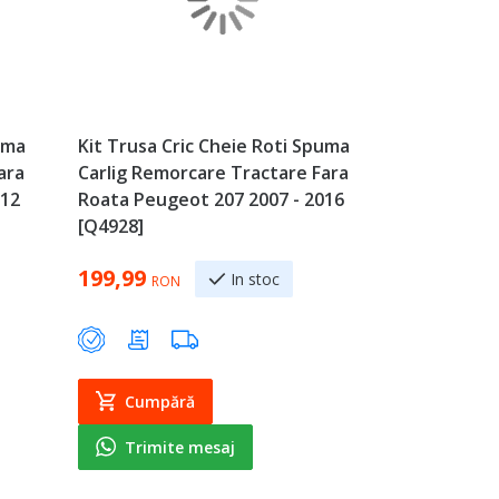
uma
Kit Trusa Cric Cheie Roti Spuma
ara
Carlig Remorcare Tractare Fara
012
Roata Peugeot 207 2007 - 2016
[Q4928]
199,99
In stoc
RON
Cumpără
Trimite mesaj