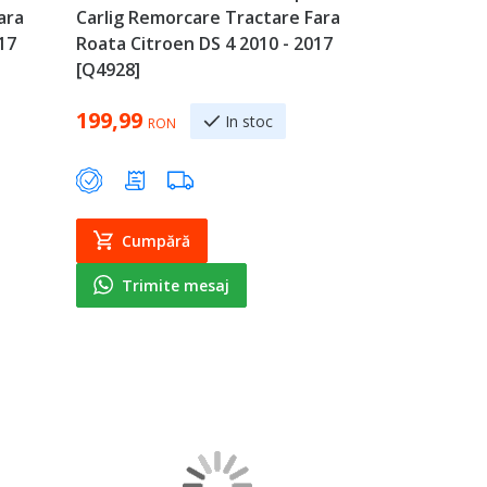
ara
Carlig Remorcare Tractare Fara
17
Roata Citroen DS 4 2010 - 2017
[Q4928]
199,99
In stoc
RON
Cumpără
Trimite mesaj