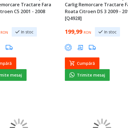
Remorcare Tractare Fara
Carlig Remorcare Tractare F
troen C5 2001 - 2008
Roata Citroen DS 3 2009 - 20
[Q4928]
199,99
In stoc
In stoc
RON
RON
mpără
Cumpără
imite mesaj
Trimite mesaj