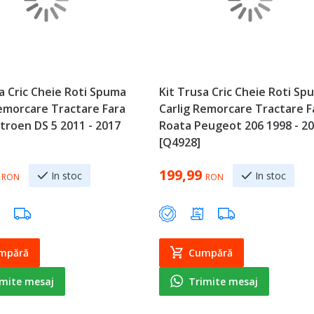
a Cric Cheie Roti Spuma
Kit Trusa Cric Cheie Roti Sp
Remorcare Tractare Fara
Carlig Remorcare Tractare F
troen DS 5 2011 - 2017
Roata Peugeot 206 1998 - 2
[Q4928]
199,99
In stoc
In stoc
RON
RON
mpără
Cumpără
imite mesaj
Trimite mesaj