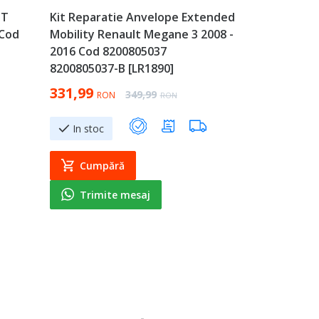
IT
Kit Reparatie Anvelope Extended
 Cod
Mobility Renault Megane 3 2008 -
2016 Cod 8200805037
8200805037-B [LR1890]
Special Price
331,99
Regular Price
349,99
RON
RON
In stoc
Cumpără
Trimite mesaj