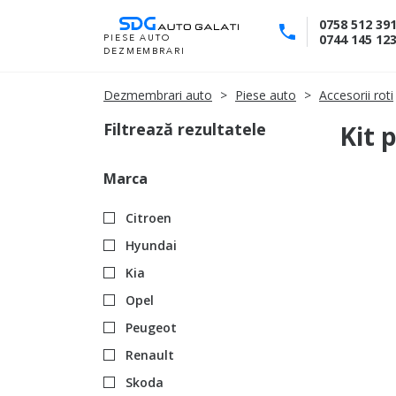
Skip
0758 512 39
to
0744 145 12
PIESE AUTO
DEZMEMBRARI
Content
Dezmembrari auto
Piese auto
Accesorii roti
Filtrează rezultatele
Kit 
Marca
Citroen
Hyundai
Kia
Opel
Peugeot
Renault
Skoda