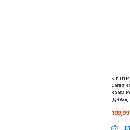
Kit Trus
Carlig 
Roata P
[Q4928]
199,99