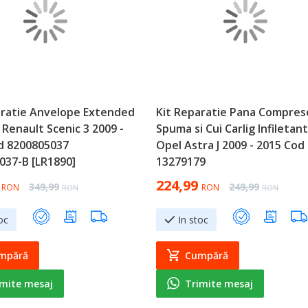
aratie Anvelope Extended
Kit Reparatie Pana Compres
 Renault Scenic 3 2009 -
Spuma si Cui Carlig Infiletant
d 8200805037
Opel Astra J 2009 - 2015 Cod
037-B [LR1890]
13279179
ice
Special Price
224,99
Regular Price
Regular Price
349,99
249,99
RON
RON
RON
RON
oc
In stoc
mpără
Cumpără
imite mesaj
Trimite mesaj